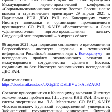
Международной научно-практической конференции
«Социально-экономическое развитие Востока России: новые
вызовы и стратегические ориентиры» 29 апреля 2021 г.
Партнерами ИЭИ ДВО РАН по Консорциуму станут
Институт экономики и организации промышленного
производства СО РАН, ФАНУ «Востокгосплан» и Союз
«Дальневосточная торгово-промышленная палата».
Следующий этап подписаний – Амурская область.
06 апреля 2021 года подписано соглашение о присоединении
Всероссийского института научной и технической
информации Российской академии наук к
Консорциуму
по
исследованию проблем экономического развития и
международного сотрудничества Дальнего Востока,
созданному на базе Института экономических исследований
ДВО РАН.
Видеотрансляция
https://cloud.mail.ru/stock/cXGg2fDtQztLBVw5kAuSZAUQ
Согласие присоединиться к Консорциуму выразили Институт
экономических проблем им. Г.П. Лузина КНЦ РАН, Институт
систем энергетики им. Л.А. Мелентьева СО РАН, ФАНУ
«Востокгосплан», Бурятский государственный университет,
Забайкальский государственный университет, Якутский