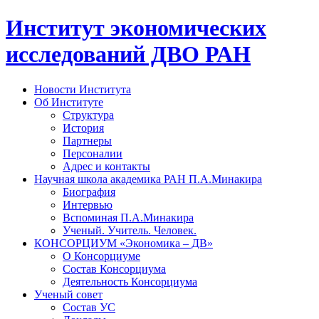
Институт экономических
исследований ДВО РАН
Новости Института
Об Институте
Структура
История
Партнеры
Персоналии
Адрес и контакты
Научная школа академика РАН П.А.Минакира
Биография
Интервью
Вспоминая П.А.Минакира
Ученый. Учитель. Человек.
КОНСОРЦИУМ «Экономика – ДВ»
О Консорциуме
Состав Консорциума
Деятельность Консорциума
Ученый совет
Состав УС