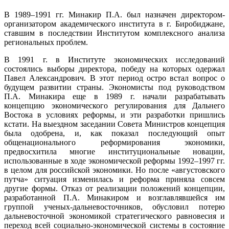
В 1989–1991 гг. Минакир П.А. был назначен директором-
организатором академического института в г. Биробиджане,
ставшим в последствии Институтом комплексного анализа
региональных проблем.
В 1991 г. в Институте экономических исследований
состоялись выборы директора, победу на которых одержал
Павел Александрович. В этот период остро встал вопрос о
будущем развитии страны. Экономисты под руководством
П.А. Минакира еще в 1989 г. начали разрабатывать
концепцию экономического регулирования для Дальнего
Востока в условиях реформы, и эти разработки пришлись
кстати. На выездном заседании Совета Министров концепция
была одобрена, и, как показал последующий опыт
общенационального реформирования экономики,
предвосхитила многие институциональные новации,
использованные в ходе экономической реформы 1992–1997 гг.
в целом для российской экономики. Но после «августовского
путча» ситуация изменилась и реформа приняла совсем
другие формы. Отказ от реализации положений концепции,
разработанной П.А. Минакиром и возглавлявшейся им
группой ученых-дальневосточников, обусловил потерю
дальневосточной экономикой стратегического равновесия и
переход всей социально-экономической системы в состояние