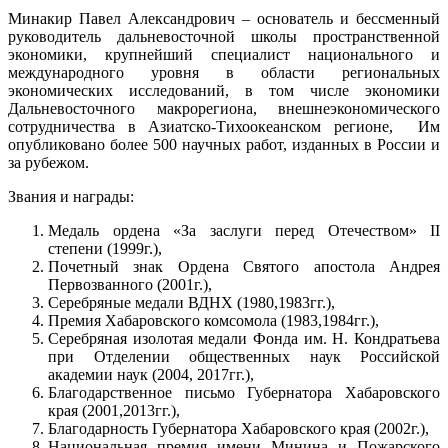
Минакир Павел Александрович – основатель и бессменный
руководитель дальневосточной школы пространственной
экономики, крупнейший специалист национального и
международного уровня в области региональных
экономических исследований, в том числе экономики
Дальневосточного макрорегиона, внешнеэкономического
сотрудничества в Азиатско-Тихоокеанском регионе, Им
опубликовано более 500 научных работ, изданных в России и
за рубежом.
Звания и награды:
Медаль ордена «За заслуги перед Отечеством» II
степени (1999г.),
Почетный знак Ордена Святого апостола Андрея
Первозванного (2001г.),
Серебряные медали ВДНХ (1980,1983гг.),
Премия Хабаровского комсомола (1983,1984гг.),
Серебряная изолотая медали Фонда им. Н. Кондратьева
при Отделении общественных наук Российской
академии наук (2004, 2017гг.),
Благодарственное письмо Губернатора Хабаровского
края (2001,2013гг.),
Благодарность Губернатора Хабаровского края (2002г.),
Национальная премия имени Минина и Пожарского