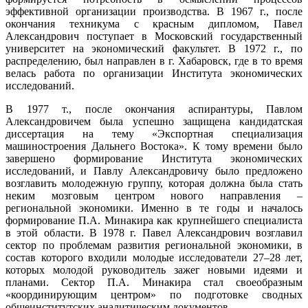
эффективной организации производства. В 1967 г., после
окончания техникума с красным дипломом, Павел
Александрович поступает в Московский государственный
университет на экономический факультет. В 1972 г., по
распределению, был направлен в г. Хабаровск, где в то время
велась работа по организации Института экономических
исследований.
В 1977 т., после окончания аспирантуры, Павлом
Александровичем была успешно защищена кандидатская
диссертация на тему «Экспортная специализация
машиностроения Дальнего Востока». К тому времени было
завершено формирование Института экономических
исследований, и Павлу Александровичу было предложено
возглавить молодежную группу, которая должна была стать
неким мозговым центром нового направления –
региональной экономики. Именно в те годы и началось
формирование П.А. Минакира как крупнейшего специалиста
в этой области. В 1978 г. Павел Александрович возглавил
сектор по проблемам развития региональной экономики, в
состав которого входили молодые исследователи 27–28 лет,
которых молодой руководитель зажег новыми идеями и
планами. Сектор П.А. Минакира стал своеобразным
«координирующим центром» по подготовке сводных
общеинститутских аналитическим документов.