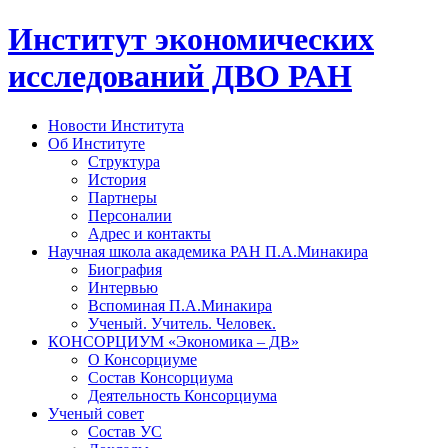
Институт экономических
исследований ДВО РАН
Новости Института
Об Институте
Структура
История
Партнеры
Персоналии
Адрес и контакты
Научная школа академика РАН П.А.Минакира
Биография
Интервью
Вспоминая П.А.Минакира
Ученый. Учитель. Человек.
КОНСОРЦИУМ «Экономика – ДВ»
О Консорциуме
Состав Консорциума
Деятельность Консорциума
Ученый совет
Состав УС