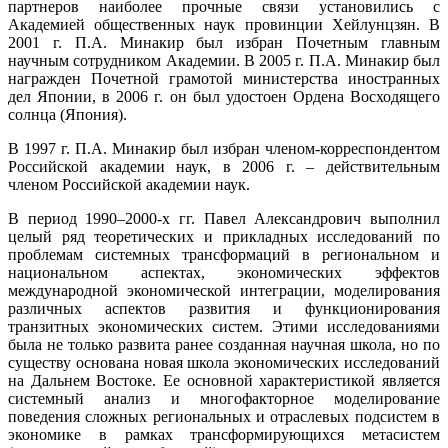
партнеров наиболее прочные связи установились с
Академией общественных наук провинции Хейлунцзян. В
2001 г. П.А. Минакир был избран Почетным главным
научным сотрудником Академии. В 2005 г. П.А. Минакир был
награжден Почетной грамотой министерства иностранных
дел Японии, в 2006 г. он был удостоен Ордена Восходящего
солнца (Япония).
В 1997 г. П.А. Минакир был избран членом-корреспондентом
Российской академии наук, в 2006 г. – действительным
членом Российской академии наук.
В период 1990–2000-х гг. Павел Александрович выполнил
целый ряд теоретических и прикладных исследований по
проблемам системных трансформаций в региональном и
национальном аспектах, экономических эффектов
международной экономической интеграции, моделирования
различных аспектов развития и функционирования
транзитных экономических систем. Этими исследованиями
была не только развита ранее созданная научная школа, но по
существу основана новая школа экономических исследований
на Дальнем Востоке. Ее основной характеристикой является
системный анализ и многофакторное моделирование
поведения сложных региональных и отраслевых подсистем в
экономике в рамках трансформирующихся метасистем