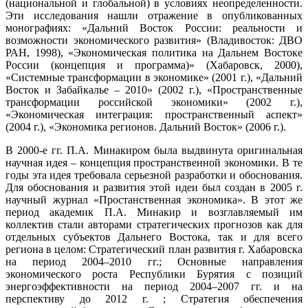
(национальной и глобальной) в условиях неопределенности.
Эти исследования нашли отражение в опубликованных
монографиях: «Дальний Восток России: реальности и
возможности экономического развития» (Владивосток: ДВО
РАН, 1998), «Экономическая политика на Дальнем Востоке
России (концепция и программа)» (Хабаровск, 2000),
«Системные трансформации в экономике» (2001 г.), «Дальний
Восток и Забайкалье – 2010» (2002 г.), «Пространственные
трансформации российской экономики» (2002 г.),
«Экономическая интеграция: пространственный аспект»
(2004 г.), «Экономика регионов. Дальний Восток» (2006 г.).
В 2000-е гг. П.А. Минакиром была выдвинута оригинальная
научная идея – концепция пространственной экономики. В те
годы эта идея требовала серьезной разработки и обоснования.
Для обоснования и развития этой идеи был создан в 2005 г.
научный журнал «Простанственная экономика». В этот же
период академик П.А. Минакир и возглавляемый им
коллектив стали авторами стратегических прогнозов как для
отдельных субъектов Дальнего Востока, так и для всего
региона в целом: Стратегический план развития г. Хабаровска
на период 2004–2010 гг.; Основные направления
экономического роста Республики Бурятия с позиций
энергоэффективности на период 2004–2007 гг. и на
перспективу до 2012 г. ; Стратегия обеспечения