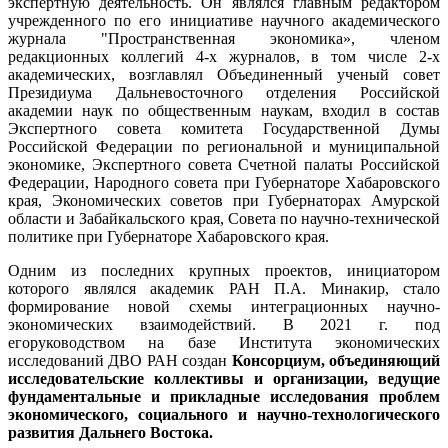
экспертную деятельность. Он являлся главным редактором
учрежденного по его инициативе научного академического
журнала "Пространственная экономика», членом
редакционных коллегий 4-х журналов, в том числе 2-х
академических, возглавлял Объединенный ученый совет
Президиума Дальневосточного отделения Российской
академии наук по общественным наукам, входил в состав
Экспертного совета комитета Государственной Думы
Российской Федерации по региональной и муниципальной
экономике, Экспертного совета Счетной палаты Российской
Федерации, Народного совета при Губернаторе Хабаровского
края, Экономических советов при Губернаторах Амурской
области и Забайкальского края, Совета по научно-технической
политике при Губернаторе Хабаровского края.
Одним из последних крупных проектов, инициатором
которого являлся академик РАН П.А. Минакир, стало
формирование новой схемы интеграционных научно-
экономических взаимодействий. В 2021 г. под
егоруководством на базе Института экономических
исследований ДВО РАН создан
Консорциум, объединяющий
исследовательские коллективы и организации, ведущие
фундаментальные и прикладные исследования проблем
экономического, социального и научно-технологического
развития Дальнего Востока.