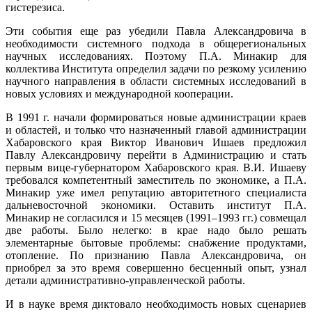
гистерезиса.
Эти события еще раз убедили Павла Александровича в
необходимости системного подхода в общерегиональных
научных исследованиях. Поэтому П.А. Минакир для
коллектива Института определил задачи по резкому усилению
научного направления в области системных исследований в
новых условиях и международной кооперации.
В 1991 г. начали формироваться новые администрации краев
и областей, и только что назначенный главой администрации
Хабаровского края Виктор Иванович Ишаев предложил
Павлу Александровичу перейти в Администрацию и стать
первым вице-губернатором Хабаровского края. В.И. Ишаеву
требовался компетентный заместитель по экономике, а П.А.
Минакир уже имел репутацию авторитетного специалиста
дальневосточной экономики. Оставить институт П.А.
Минакир не согласился и 15 месяцев (1991–1993 гг.) совмещал
две работы. Было нелегко: в крае надо было решать
элементарные бытовые проблемы: снабжение продуктами,
отопление. По признанию Павла Александровича, он
приобрел за это время совершенно бесценный опыт, узнал
детали административно-управленческой работы.
И в науке время диктовало необходимость новых сценариев