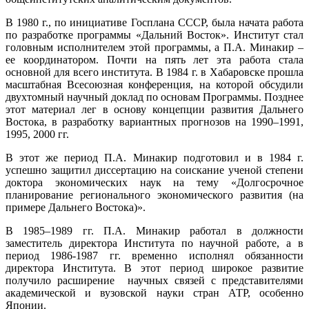
В 1980 г., по инициативе Госплана СССР, была начата работа
по разработке программы «Дальний Восток». Институт стал
головным исполнителем этой программы, а П.А. Минакир –
ее координатором. Почти на пять лет эта работа стала
основной для всего института. В 1984 г. в Хабаровске прошла
масштабная Всесоюзная конференция, на которой обсудили
двухтомный научный доклад по основам Программы. Позднее
этот материал лег в основу концепции развития Дальнего
Востока, в разработку вариантных прогнозов на 1990–1991,
1995, 2000 гг.
В этот же период П.А. Минакир подготовил и в 1984 г.
успешно защитил диссертацию на соискание ученой степени
доктора экономических наук на тему «Долгосрочное
планирование регионального экономического развития (на
примере Дальнего Востока)».
В 1985–1989 гг. П.А. Минакир работал в должности
заместитель директора Института по научной работе, а в
период 1986-1987 гг. временно исполнял обязанности
директора Института. В этот период широкое развитие
получило расширение научных связей с представителями
академической и вузовской науки стран АТР, особенно
Японии.