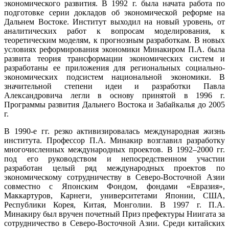
экономического развития. В 1992 г. была начата работа по
подготовке серии докладов об экономической реформе на
Дальнем Востоке. Институт выходил на новый уровень, от
аналитических работ к вопросам моделирования, к
теоретическим моделям, к прогнозным разработкам. В новых
условиях реформирования экономики Минакиром П.А. была
развита теория трансформации экономических систем и
разработаны ее приложения для региональных социально-
экономических подсистем национальной экономики. В
значительной степени идеи и разработки Павла
Александровича легли в основу принятой в 1996 г.
Программы развития Дальнего Востока и Забайкалья до 2005
г.
В 1990-е гг. резко активизировалась международная жизнь
института. Профессор П.А. Минакир возглавил разработку
многочисленных международных проектов. В 1992–2000 гг.
под его руководством и непосредственном участии
разработан целый ряд международных проектов по
экономическому сотрудничеству в Северо-Восточной Азии
совместно с Японским Фондом, фондами «Евразия»,
Маккартуров, Карнеги, университетами Японии, США,
Республики Корея, Китая, Монголии. В 1997 г. П.А.
Минакиру был вручен почетный Приз префектуры Ниигата за
сотрудничество в Северо-Восточной Азии. Среди китайских