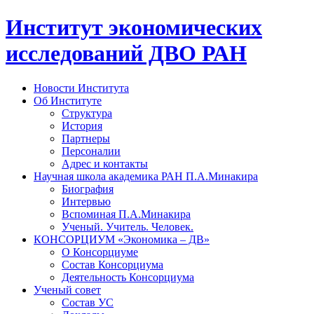
Институт экономических
исследований ДВО РАН
Новости Института
Об Институте
Структура
История
Партнеры
Персоналии
Адрес и контакты
Научная школа академика РАН П.А.Минакира
Биография
Интервью
Вспоминая П.А.Минакира
Ученый. Учитель. Человек.
КОНСОРЦИУМ «Экономика – ДВ»
О Консорциуме
Состав Консорциума
Деятельность Консорциума
Ученый совет
Состав УС