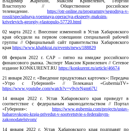
Владимир Жарихин, Максим Кривелевич, Георгий
Властопуло // Общественное российское
телевидение.
https://otr-online.ru/programmy/segodnya-v-
rossii/specialnaya-voennaya-operaciya-eksperty-maksim-
krivelevich-georgiy-vlastopulo-57720.html
02 марта 2022 г. Внесение изменений в Устав Хабаровского
края обсудили на первом совещании специальной рабочей
группы // Официальный сайт правительства Хабаровского
края
https://www.khabkrai.ru/events/news/188829
08 февраля 2022 г. САР – пятно на имидже российского
финансового рынка. Эксперт Максим Кривелевич // Сетевое
издание KONKURENT.RU
https://konkurent.ru/article/46674
21 января 2022 г. «Введение продуктовых карточек»: Передача
«Утро с Губернией» // Телеканал «GuberniaTV»
https://www.youtube.com/watch?v=y9vivNgm67U
14 января 2022 г. Устав Хабаровского края приведут в
соответствие с федеральным законодательством // Портал
«Губерния»:
https://www.gubernia.com/projects/ustav-
habarovskogo-kraja-privedut-v-sootvetstvie-s-federalnym-
zakonodatelstvom/
14 января 2022 г. Устав Хабаровского края подправят по