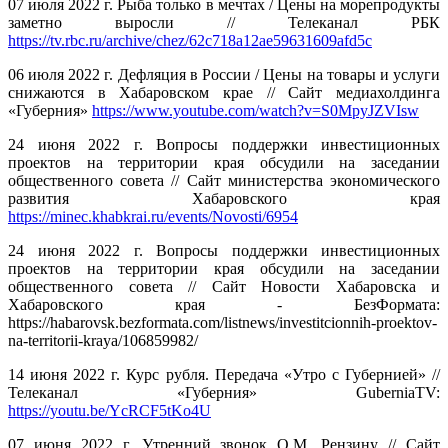
07 июля 2022 г. Рыба только в мечтах / Цены на морепродукты
заметно выросли // Телеканал РБК
https://tv.rbc.ru/archive/chez/62c718a12ae59631609afd5c
06 июля 2022 г. Дефляция в России / Цены на товары и услуги
снижаются в Хабаровском крае // Сайт медиахолдинга
«Губерния»
https://www.youtube.com/watch?v=S0MpyJZVIsw
24 июня 2022 г. Вопросы поддержки инвестиционных
проектов на территории края обсудили на заседании
общественного совета // Сайт министерства экономического
развития Хабаровского края
https://minec.khabkrai.ru/events/Novosti/6954
24 июня 2022 г. Вопросы поддержки инвестиционных
проектов на территории края обсудили на заседании
общественного совета // Сайт Новости Хабаровска и
Хабаровского края - БезФормата:
https://habarovsk.bezformata.com/listnews/investitcionnih-proektov-
na-territorii-kraya/106859982/
14 июня 2022 г. Курс рубля. Передача «Утро с Губернией» //
Телеканал «Губерния» GuberniaTV:
https://youtu.be/YcRCF5tKo4U
07 июня 2022 г. Утренний звонок О.М. Рензину // Сайт