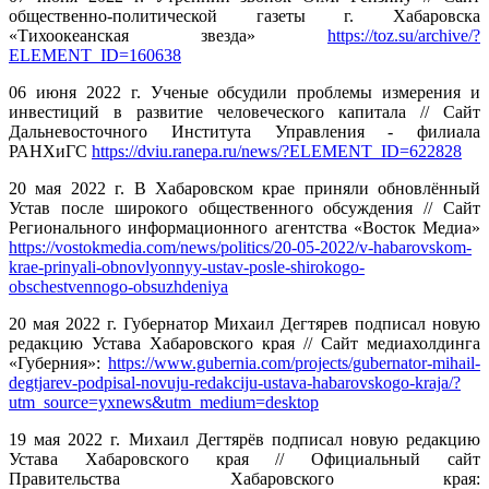
общественно-политической газеты г. Хабаровска
«Тихоокеанская звезда»
https://toz.su/archive/?
ELEMENT_ID=160638
06 июня 2022 г. Ученые обсудили проблемы измерения и
инвестиций в развитие человеческого капитала // Сайт
Дальневосточного Института Управления - филиала
РАНХиГС
https://dviu.ranepa.ru/news/?ELEMENT_ID=622828
20 мая 2022 г. В Хабаровском крае приняли обновлённый
Устав после широкого общественного обсуждения // Сайт
Регионального информационного агентства «Восток Медиа»
https://vostokmedia.com/news/politics/20-05-2022/v-habarovskom-
krae-prinyali-obnovlyonnyy-ustav-posle-shirokogo-
obschestvennogo-obsuzhdeniya
20 мая 2022 г. Губернатор Михаил Дегтярев подписал новую
редакцию Устава Хабаровского края // Сайт медиахолдинга
«Губерния»:
https://www.gubernia.com/projects/gubernator-mihail-
degtjarev-podpisal-novuju-redakciju-ustava-habarovskogo-kraja/?
utm_source=yxnews&utm_medium=desktop
19 мая 2022 г. Михаил Дегтярёв подписал новую редакцию
Устава Хабаровского края // Официальный сайт
Правительства Хабаровского края: