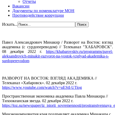
Отчеты
Вакансии
Документы по номенклатуре МОН
Противодействие коррупции
Искать...
Павел Александрович Минакир / Разворот на Восток: взгляд
академика (с сурдопереводом) // Телеканал "ХАБАРОВСК".
08 декабря 2022 г.
https://khabarovsktv.ru/programms/pavel-
aleksandrovich-minakir-razvorot-na-vostok-vzglyad-akademika-s-
surdoperevodom
РАЗВОРОТ НА ВОСТОК: ВЗГЛЯД АКАДЕМИКА //
Телеканал «Хабаровск». 02 декабря 2022 г.
https://www.youtube.com/watch?v=uEStI-UTiog
Пространственная экономика академика Павла Минакира //
Тихоокеанская звезда. 02 декабря 2022 г.
https://toz.su/newspaper/iz_istorii_sovremennosti/prostranstvenna
Минэкономразвития края поздравляет академика Минакира с