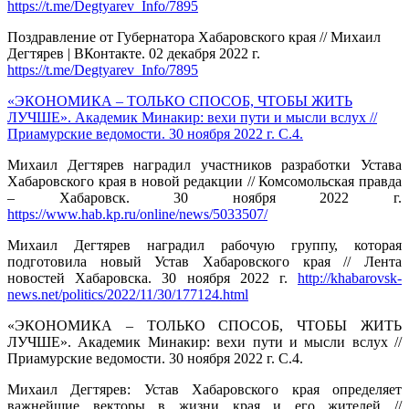
https://t.me/Degtyarev_Info/7895
Поздравление от Губернатора Хабаровского края // Михаил
Дегтярев | ВКонтакте. 02 декабря 2022 г.
https://t.me/Degtyarev_Info/7895
«ЭКОНОМИКА – ТОЛЬКО СПОСОБ, ЧТОБЫ ЖИТЬ
ЛУЧШЕ». Академик Минакир: вехи пути и мысли вслух //
Приамурские ведомости. 30 ноября 2022 г. С.4.
Михаил Дегтярев наградил участников разработки Устава
Хабаровского края в новой редакции // Комсомольская правда
– Хабаровск. 30 ноября 2022 г.
https://www.hab.kp.ru/online/news/5033507/
Михаил Дегтярев наградил рабочую группу, которая
подготовила новый Устав Хабаровского края // Лента
новостей Хабаровска. 30 ноября 2022 г.
http://khabarovsk-
news.net/politics/2022/11/30/177124.html
«ЭКОНОМИКА – ТОЛЬКО СПОСОБ, ЧТОБЫ ЖИТЬ
ЛУЧШЕ». Академик Минакир: вехи пути и мысли вслух //
Приамурские ведомости. 30 ноября 2022 г. С.4.
Михаил Дегтярев: Устав Хабаровского края определяет
важнейшие векторы в жизни края и его жителей //