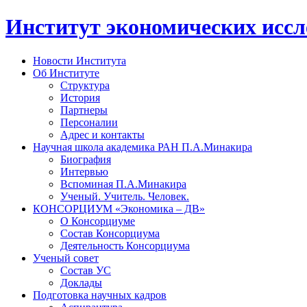
Институт экономических исс
Новости Института
Об Институте
Структура
История
Партнеры
Персоналии
Адрес и контакты
Научная школа академика РАН П.А.Минакира
Биография
Интервью
Вспоминая П.А.Минакира
Ученый. Учитель. Человек.
КОНСОРЦИУМ «Экономика – ДВ»
О Консорциуме
Состав Консорциума
Деятельность Консорциума
Ученый совет
Состав УС
Доклады
Подготовка научных кадров