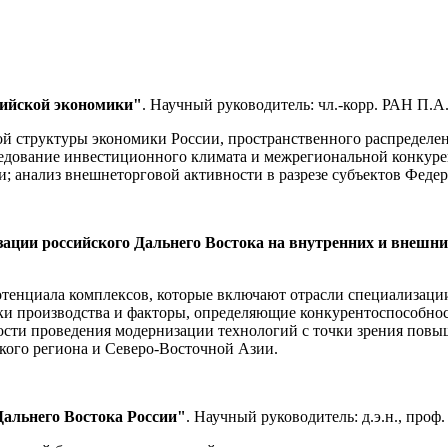
сийской экономики"
. Научный руководитель: чл.-корр. РАН П.
ой структуры экономики России, пространственного распределе
едование инвестиционного климата и межрегиональной конкуре
 анализ внешнеторговой активности в разрезе субъектов Федер
зации российского Дальнего Востока на внутренних и внешн
отенциала комплексов, которые включают отрасли специализаци
ки производства и факторы, определяющие конкурентоспособнос
сти проведения модернизации технологий с точки зрения повы
кого региона и Северо-Восточной Азии.
альнего Востока России"
. Научный руководитель: д.э.н., проф