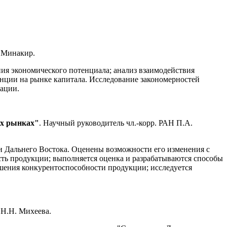
А.Минакир.
ния экономического потенциала; анализ взаимодействия
нции на рынке капитала. Исследование закономерностей
ации.
их рынках"
. Научный руководитель чл.-корр. РАН П.А.
и Дальнего Востока. Оценены возможности его изменения с
ть продукции; выполняется оценка и разрабатываются способы
шения конкурентоспособности продукции; исследуется
. Н.Н. Михеева.