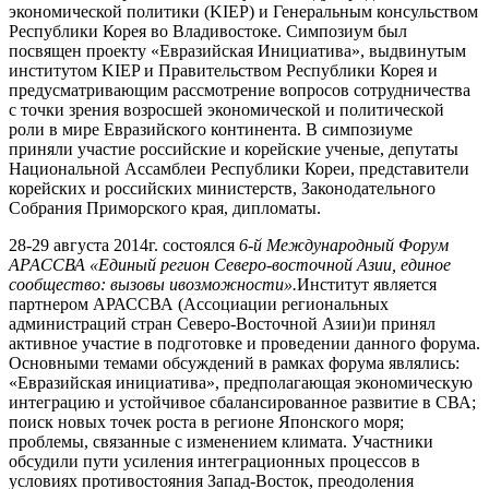
экономической политики (KIEP) и Генеральным консульством
Республики Корея во Владивостоке. Симпозиум был
посвящен проекту «Евразийская Инициатива», выдвинутым
институтом KIEP и Правительством Республики Корея и
предусматривающим рассмотрение вопросов сотрудничества
с точки зрения возросшей экономической и политической
роли в мире Евразийского континента. В симпозиуме
приняли участие российские и корейские ученые, депутаты
Национальной Ассамблеи Республики Кореи, представители
корейских и российских министерств, Законодательного
Собрания Приморского края, дипломаты.
28-29 августа 2014г. состоялся
6-й Международный Форум
АРАССВА «Единый регион Северо-восточной Азии, единое
сообщество: вызовы ивозможности».
Институт является
партнером
АРАССВА (
Ассоциации региональных
администраций стран Северо-Восточной Азии)и принял
активное участие в подготовке и проведении данного форума.
Основными темами обсуждений в рамках форума являлись:
«Евразийская инициатива», предполагающая экономическую
интеграцию и
устойчивое сбалансированное развитие в СВА;
поиск новых точек роста в регионе Японского моря
;
проблемы, связанные с изменением климата.
Участники
обсудили пути усиления интеграционных процессов в
условиях противостояния Запад-Восток, преодоления