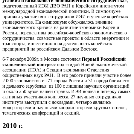
условия и возможности экономического сотрудничества»
,
подготовленный ИЭИ ДВО РАН и Корейским институтом
международной экономической политики. В симпозиуме
приняли участие пять сотрудников ИЭИ и ученые корейских
университетов. На симпозиуме обсуждалось влияние
экономического кризиса на развитие экономики Кореи и
России, перспективы российско-корейского экономического
сотрудничества, совместные проекты в области энергетики и
транспорта, инвестиционная деятельность корейских
предприятий на российском Дальнем Востоке.
6-7 декабря 2009г. в Москве состоялся
Первый Российский
экономический конгресс
под эгидой Новой экономической
ассоциации (НЭА) и Секции экономики Отделения
общественных наук РАН. В его работе приняли участие более
2 000 экономистов из 71 города России и 31 города ближнего
и дальнего зарубежья, из 100 с лишним научных организаций
и около 250 вузов нашей страны. ИЭИ вошел в пятерку самых
активных участников конгресса, 27 научных сотрудников
института выступили с докладами, четверо являлись
модераторами и научными координаторами круглых столов,
тематических конференций и секций.
2010 г.