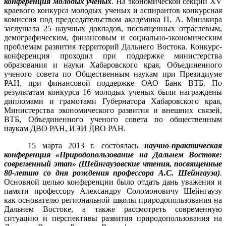
конференция молодых ученых
.
На экономической секции
XV
краевого конкурса молодых ученых и аспирантов конкурсная
комиссия под председательством академика П. А. Минакира
заслушала 25 научных докладов, посвященных отраслевым,
демографическим, финансовым и социально-экономическим
проблемам развития территорий Дальнего Востока. Конкурс-
конференция проходил при поддержке министерства
образования и науки Хабаровского края, Объединенного
ученого совета по Общественным наукам при Президиуме
РАН, при финансовой поддержке ОАО Банк ВТБ. По
результатам конкурса 16 молодых ученых были награждены
дипломами и грамотами Губернатора Хабаровского края,
Министерства экономического развития и внешних связей,
ВТБ, Объединенного ученого совета по общественным
наукам ДВО РАН, ИЭИ ДВО РАН.
15 марта 2013 г. состоялась
научно-практическая
конференция «Природопользование на Дальнем Востоке:
современный этап» (Шейнгаузовские чтения, посвященные
80-летию со дня рождения профессора А.С. Шейнгауза)
.
Основной целью конференции было отдать дань уважения и
памяти профессору Александру Соломоновичу Шейнгаузу
как основателю региональной школы природопользования на
Дальнем Востоке, а также рассмотреть современную
ситуацию и перспективы развития природопользования на