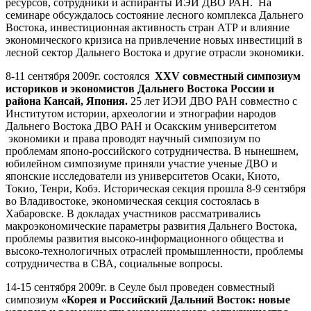
ресурсов, сотрудники и аспиранты ИЭИ ДВО РАН. На
семинаре обсуждалось состояние лесного комплекса Дальнего
Востока, инвестиционная активность стран АТР и влияние
экономического кризиса на привлечение новых инвестиций в
лесной сектор Дальнего Востока и другие отрасли экономики.
8-11 сентября 2009г. состоялся
ХХV совместный симпозиум
историков и экономистов Дальнего Востока России и
района Кансай, Япония.
25 лет ИЭИ ДВО РАН совместно с
Институтом истории, археологии и этнографии народов
Дальнего Востока ДВО РАН и Осакским университетом
экономики и права проводят научный симпозиум по
проблемам японо-российского сотрудничества. В нынешнем,
юбилейном симпозиуме приняли участие ученые ДВО и
японские исследователи из университетов Осаки, Киото,
Токио, Тенри, Кобэ. Историческая секция прошла 8-9 сентября
во Владивостоке, экономическая секция состоялась в
Хабаровске. В докладах участников рассматривались
макроэкономические параметры развития Дальнего Востока,
проблемы развития высоко-информационного общества и
высоко-технологичных отраслей промышленности, проблемы
сотрудничества в СВА, социальные вопросы.
14-15 сентября 2009г. в Сеуле был проведен совместный
симпозиум
«Корея и Российский Дальний Восток: новые