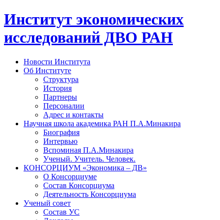
Институт экономических
исследований ДВО РАН
Новости Института
Об Институте
Структура
История
Партнеры
Персоналии
Адрес и контакты
Научная школа академика РАН П.А.Минакира
Биография
Интервью
Вспоминая П.А.Минакира
Ученый. Учитель. Человек.
КОНСОРЦИУМ «Экономика – ДВ»
О Консорциуме
Состав Консорциума
Деятельность Консорциума
Ученый совет
Состав УС